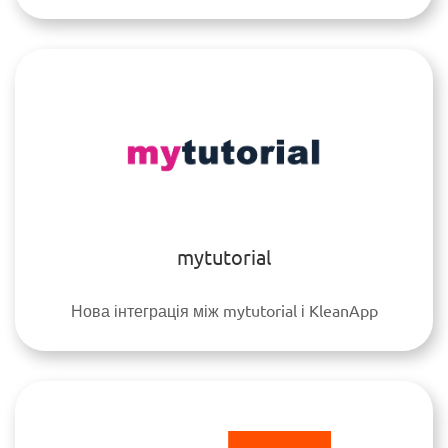
mytutorial
Нова інтеграція між mytutorial і KleanApp