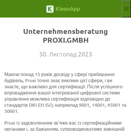
Перейти до основного змісту
Функції
Укр-Прокат
Unternehmensberatung
Hilfe
PROXI.GMBH
Вебінари
Партнер
30. Листопад 2023
Робочих місць
Відбиток
Маючи понад 15 років досвіду у сфері прибирання
Оголосити
Безкоштовна пробна версія
будівель, Proxi точно знає виклики цієї сфери, і ви
Aktuelle Sprach
UK
знаєте, що важливо для сертифікації. Після успішного
впровадження вашої інтегрованої цифрової системи
управління можлива сертифікація відповідно до
стандартів DIN EN ISO, наприклад 9001, 14001, 45001 та
50001.
Proxi із задоволенням зв'яже вас із сертифікаційними
органами і, за бажанням, супроводжуватиме зовнішній