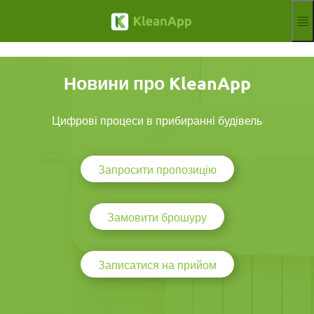
Перейти до основного змісту
Функції
Укр-Прокат
Новини про KleanApp
Hilfe
Вебінари
Партнер
Цифрові процеси в прибиранні будівель
Робочих місць
Відбиток
Запросити пропозицію
Оголосити
Безкоштовна пробна версія
Aktuelle Sprach
UK
Замовити брошуру
Записатися на прийом