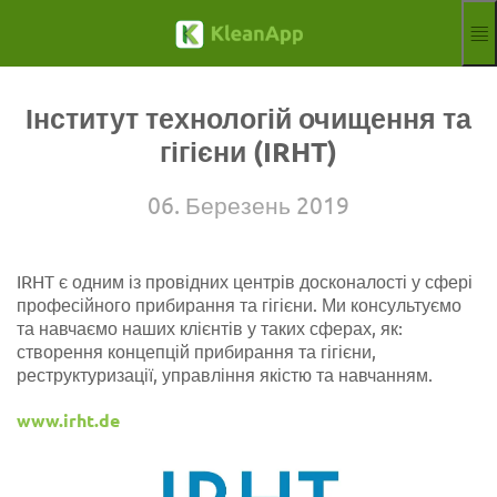
Перейти до основного змісту
Функції
Укр-Прокат
Інститут технологій очищення та
Hilfe
гігієни (IRHT)
Вебінари
Партнер
06. Березень 2019
Робочих місць
Відбиток
IRHT є одним із провідних центрів досконалості у сфері
Оголосити
Безкоштовна пробна версія
професійного прибирання та гігієни. Ми консультуємо
Aktuelle Sprach
UK
та навчаємо наших клієнтів у таких сферах, як:
створення концепцій прибирання та гігієни,
реструктуризації, управління якістю та навчанням.
www.irht.de