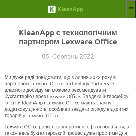
Перейти до основного змісту
Функції
Укр-Прокат
KleanApp є технологічним
Hilfe
партнером Lexware Office
Вебінари
Партнер
05. Серпень 2022
Робочих місць
Відбиток
Ми дуже раді повідомити, що з липня 2022 року є
Оголосити
Безкоштовна пробна версія
партнером Lexware Office Technology Partners. З
Aktuelle Sprach
UK
власного досвіду ми можемо рекомендувати
бухгалтерію через Lexware Office. Завдяки інтерфейсу
клієнти KleanApp і Lexware Office мають значну
додаткову цінність, особливо завдяки огляду відкритих
товарів у Lexware Office.
Lexware Office робить корпоративні офісні обов'язки, а
також весь бухгалтерський процес дуже простими для