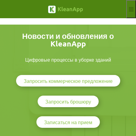
Перейти к основному содержанию
Функции
Блог
Новости и обновления о
Hilfe
KleanApp
Вебинары
Партнёр
Рабочих мест
Цифровые процессы в уборке зданий
Отпечаток
Объявлять
Бесплатная пробная версия
Запросить коммерческое предложение
Aktuelle Sprach
RU
Запросить брошюру
Записаться на прием