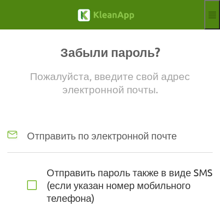
Перейти к основному содержанию
Функции
Блог
Забыли пароль?
Hilfe
Вебинары
Пожалуйста, введите свой адрес
Партнёр
электронной почты.
Рабочих мест
Отпечаток
Aktuelle Sprach
RU
Отправить по электронной почте
Отправить пароль также в виде SMS
(если указан номер мобильного
телефона)