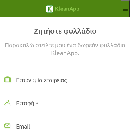
Παράκαμψη προς το κυρίως περιεχόμενο
Λειτουργίες
Ιστολόγιο
Ζητήστε φυλλάδιο
Hilfe
Διαδικτυακά σεμινάρια
Παρακαλώ στείλτε μου ένα δωρεάν φυλλάδιο
Παρτενέρ
KleanApp.
Θέσεις εργασίας
Αποτύπωμα
Αγγέλλω
Δωρεάν δοκιμή
Επωνυμία εταιρείας
Aktuelle Sprache
EL
Επαφή *
Email