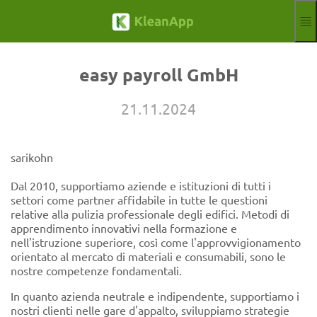
Salta al contenuto principale
Funzioni
Blog
easy payroll GmbH
Hilfe
Webinar
21.11.2024
Partner
Lavori
Impronta
sarikohn
Segno
Prova gratuita
Dal 2010, supportiamo aziende e istituzioni di tutti i
settori come partner affidabile in tutte le questioni
Aktuelle Sprache: 
IT
relative alla pulizia professionale degli edifici. Metodi di
apprendimento innovativi nella formazione e
nell'istruzione superiore, così come l'approvvigionamento
orientato al mercato di materiali e consumabili, sono le
nostre competenze fondamentali.
In quanto azienda neutrale e indipendente, supportiamo i
nostri clienti nelle gare d'appalto, sviluppiamo strategie