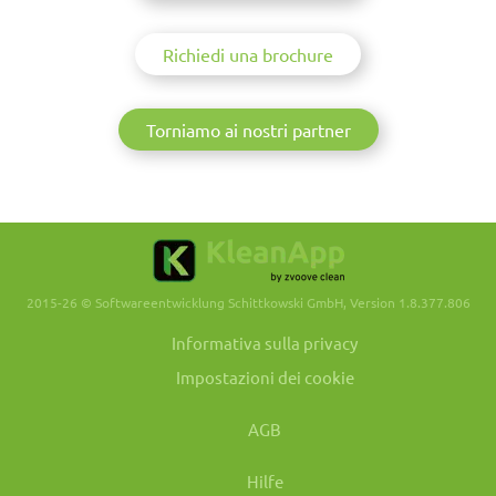
Richiedi una brochure
Torniamo ai nostri partner
2015-26 © Softwareentwicklung Schittkowski GmbH, Version 1.8.377.806
Informativa sulla privacy
Impostazioni dei cookie
AGB
Hilfe