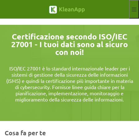
Salta al contenuto principale
Funzioni
Blog
Certificazione secondo ISO/IEC
Hilfe
27001 - I tuoi dati sono al sicuro
Webinar
con noi!
Partner
Lavori
Impronta
ISO/IEC 27001 è lo standard internazionale leader per i
sistemi di gestione della sicurezza delle informazioni
Segno
Prova gratuita
(ISMS) e quindi la certificazione più importante in materia
di cybersecurity. Fornisce linee guida chiare per la
Aktuelle Sprache: 
IT
pianificazione, implementazione, monitoraggio e
miglioramento della sicurezza delle informazioni.
Cosa fa per te