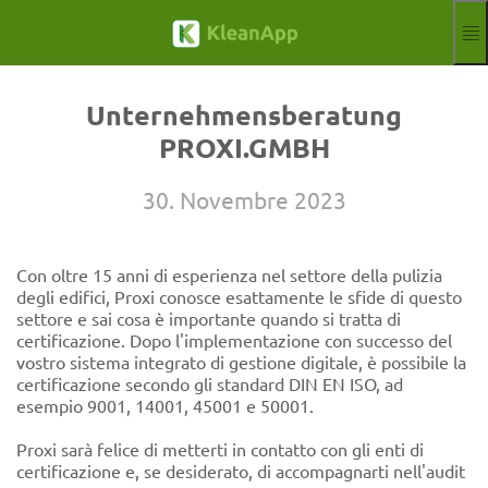
Salta al contenuto principale
Funzioni
Blog
Unternehmensberatung
Hilfe
PROXI.GMBH
Webinar
Partner
30. Novembre 2023
Lavori
Impronta
Con oltre 15 anni di esperienza nel settore della pulizia
Segno
Prova gratuita
degli edifici, Proxi conosce esattamente le sfide di questo
settore e sai cosa è importante quando si tratta di
Aktuelle Sprache: 
IT
certificazione. Dopo l'implementazione con successo del
vostro sistema integrato di gestione digitale, è possibile la
certificazione secondo gli standard DIN EN ISO, ad
esempio 9001, 14001, 45001 e 50001.
Proxi sarà felice di metterti in contatto con gli enti di
certificazione e, se desiderato, di accompagnarti nell'audit