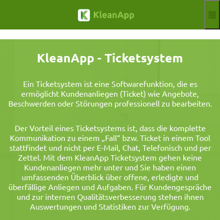
Zum Hauptinhalt springen
Funktionen
Blog
KleanApp - Ticketsystem
Hilfe
Webinare
Partner
Ein Ticketsystem ist eine Softwarefunktion, die es
ermöglicht Kundenanliegen (Ticket) wie Angebote,
Jobs
Beschwerden oder Störungen professionell zu bearbeiten.
Impressum
Anmelden
Kostenloser Test
Der Vorteil eines Ticketsystems ist, dass die komplette
Kommunikation zu einem „Fall“ bzw. Ticket in einem Tool
Aktuelle Sprach
DE
stattfindet und nicht per E-Mail, Chat, Telefonisch und per
Zettel. Mit dem KleanApp Ticketsystem gehen keine
Kundenanliegen mehr unter und Sie haben einen
umfassenden Überblick über offene, erledigte und
überfällige Anliegen und Aufgaben. Für Kundengespräche
und zur internen Qualitätsverbesserung stehen ihnen
Auswertungen und Statistiken zur Verfügung.