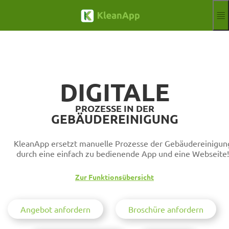
Zum Hauptinhalt springen
Funktionen
Blog
Hilfe
Webinare
DIGITALE
Partner
Jobs
PROZESSE IN DER
Impressum
GEBÄUDEREINIGUNG
Anmelden
Kostenloser Test
KleanApp ersetzt manuelle Prozesse der Gebäudereinigun
Aktuelle Sprach
DE
durch eine einfach zu bedienende App und eine Webseite!
Zur Funktionsübersicht
Angebot anfordern
Broschüre anfordern