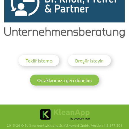
Teklif isteme
Broşür isteyin
Ortaklarımıza geri dönelim
2015-26 © Softwareentwicklung Schittkowski GmbH, Version 1.8.377.806