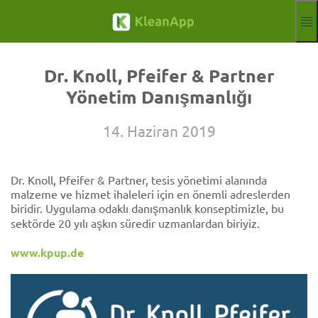
Ana içeriğe geç
Özelliklerr
Blog
Dr. Knoll, Pfeifer & Partner
Hilfe
Yönetim Danışmanlığı
Web Seminerleri
Ortağı
14. Haziran 2019
Işleri
İletişim
Dr. Knoll, Pfeifer & Partner, tesis yönetimi alanında
Işareti
Ücretsiz deneme
malzeme ve hizmet ihaleleri için en önemli adreslerden
biridir. Uygulama odaklı danışmanlık konseptimizle, bu
Aktuelle Sprache
TR
sektörde 20 yılı aşkın süredir uzmanlardan biriyiz.
www.kpup.de