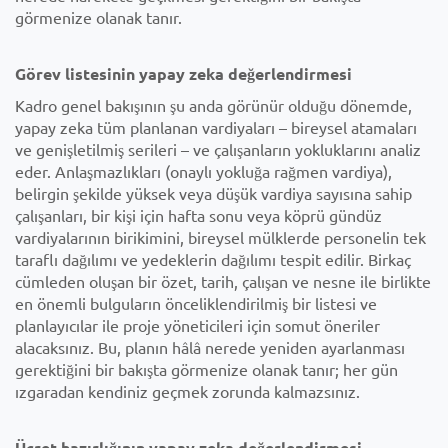
görmenize olanak tanır.
Görev listesinin yapay zeka değerlendirmesi
Kadro genel bakışının şu anda görünür olduğu dönemde,
yapay zeka tüm planlanan vardiyaları – bireysel atamaları
ve genişletilmiş serileri – ve çalışanların yokluklarını analiz
eder. Anlaşmazlıkları (onaylı yokluğa rağmen vardiya),
belirgin şekilde yüksek veya düşük vardiya sayısına sahip
çalışanları, bir kişi için hafta sonu veya köprü gündüz
vardiyalarının birikimini, bireysel mülklerde personelin tek
taraflı dağılımı ve yedeklerin dağılımı tespit edilir. Birkaç
cümleden oluşan bir özet, tarih, çalışan ve nesne ile birlikte
en önemli bulguların önceliklendirilmiş bir listesi ve
planlayıcılar ile proje yöneticileri için somut öneriler
alacaksınız. Bu, planın hâlâ nerede yeniden ayarlanması
gerektiğini bir bakışta görmenize olanak tanır; her gün
ızgaradan kendiniz geçmek zorunda kalmazsınız.
Ücret hazırlığının yapay zeka değerlendirmesi