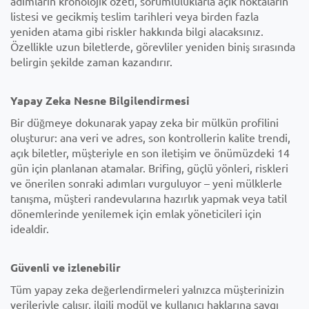
adımların kronolojik özeti, sorumluluklarla açık noktaların
listesi ve gecikmiş teslim tarihleri veya birden fazla
yeniden atama gibi riskler hakkında bilgi alacaksınız.
Özellikle uzun biletlerde, görevliler yeniden biniş sırasında
belirgin şekilde zaman kazandırır.
Yapay Zeka Nesne Bilgilendirmesi
Bir düğmeye dokunarak yapay zeka bir mülkün profilini
oluşturur: ana veri ve adres, son kontrollerin kalite trendi,
açık biletler, müşteriyle en son iletişim ve önümüzdeki 14
gün için planlanan atamalar. Brifing, güçlü yönleri, riskleri
ve önerilen sonraki adımları vurguluyor – yeni mülklerle
tanışma, müşteri randevularına hazırlık yapmak veya tatil
dönemlerinde yenilemek için emlak yöneticileri için
idealdir.
Güvenli ve izlenebilir
Tüm yapay zeka değerlendirmeleri yalnızca müşterinizin
verileriyle çalışır, ilgili modül ve kullanıcı haklarına saygı