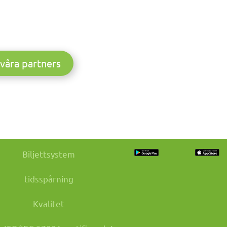
l våra partners
Biljettsystem
tidsspårning
Kvalitet