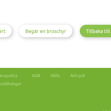
ert
Begär en broschyr
Tillbaka til
esspolicy
AGB
Hilfe
Avtryck
nställningar