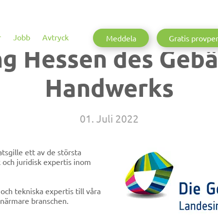
r
Jobb
Avtryck
Meddela
Gratis provpe
g Hessen des Gebä
Handwerks
01. Juli 2022
gille ett av de största
h tekniska expertis till våra
 närmare branschen.