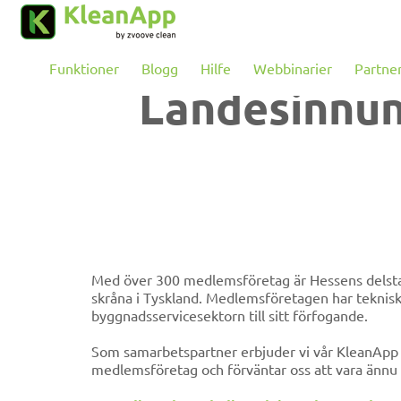
Hoppa till huvudinnehållet
Funktioner
Blogg
Hilfe
Webbinarier
Partne
Landesinnun
Med över 300 medlemsföretag är Hessens delstats
skråna i Tyskland. Medlemsföretagen har teknisk och juridisk expertis inom
byggnadsservicesektorn till sitt förfogande.
Som samarbetspartner erbjuder vi vår KleanApp oc
medlemsföretag och förväntar oss att vara ännu