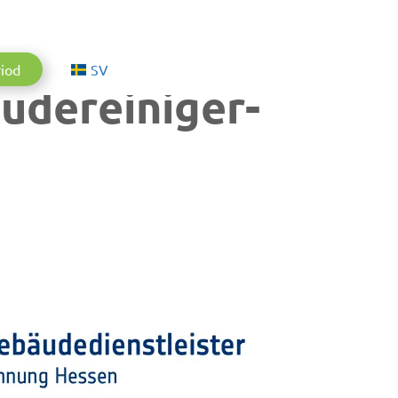
Aktuelle Sprache: Svenska
riod
SV
udereiniger-