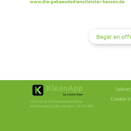
www.die-gebaeudedienstleister-hessen.de
Begär en off
Sekret
Cookie-i
2015-26 © Softwareentwicklung
Schittkowski GmbH, Version 1.8.377.806