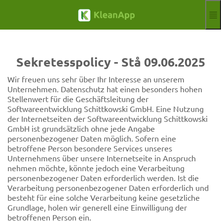
Hoppa till huvudinnehållet
Funktioner
Blogg
Sekretesspolicy - Stå 09.06.2025
Hilfe
Webbinarier
Wir freuen uns sehr über Ihr Interesse an unserem
Partner
Unternehmen. Datenschutz hat einen besonders hohen
Jobb
Stellenwert für die Geschäftsleitung der
Avtryck
Softwareentwicklung Schittkowski GmbH. Eine Nutzung
der Internetseiten der Softwareentwicklung Schittkowski
Meddela
Gratis provperiod
GmbH ist grundsätzlich ohne jede Angabe
personenbezogener Daten möglich. Sofern eine
Aktuelle Sprach
SV
betroffene Person besondere Services unseres
Unternehmens über unsere Internetseite in Anspruch
nehmen möchte, könnte jedoch eine Verarbeitung
personenbezogener Daten erforderlich werden. Ist die
Verarbeitung personenbezogener Daten erforderlich und
besteht für eine solche Verarbeitung keine gesetzliche
Grundlage, holen wir generell eine Einwilligung der
betroffenen Person ein.