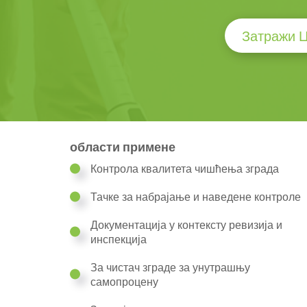
Затражи 
области примене
Контрола квалитета чишћења зграда
Тачке за набрајање и наведене контроле
Документација у контексту ревизија и
инспекција
За чистач зграде за унутрашњу
самопроцену