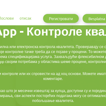
Послови
отисак
Регистровати
Besplatna 
pp - Контроле кв
илна или електронска контрола квалитета. Проверавају се с
е контролне тачке треба да се појаве у процени. То может
рема спецификацијама услуга. Захваљујући флексибилном 
pp својим потребама у областима шеме процене, контролних
 контроле или их спровести на ад хоц основи. Можете имати
коментаре.
ао што је месечни извештај за купца, доступни су и поједин
ирања, сви аспекти постојећих података могу се оптимално
побољшање квалитета.