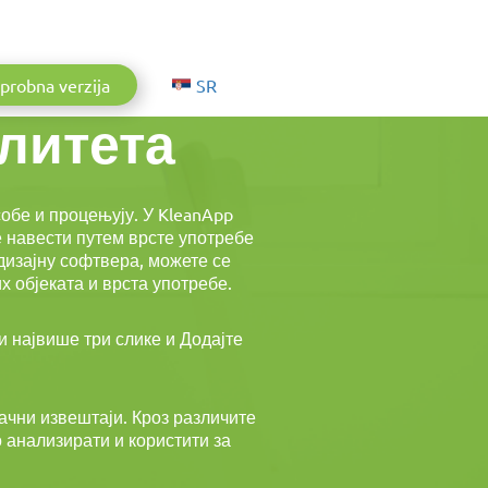
Aktuelle Sprache: Српски
probna verzija
SR
алитета
обе и процењују. У KleanApp
е навести путем врсте употребе
дизајну софтвера, можете се
 објеката и врста употребе.
 највише три слике и Додајте
ачни извештаји. Кроз различите
 анализирати и користити за