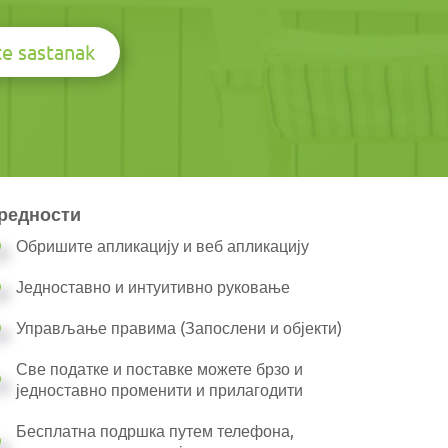
te sastanak
редности
Обришите апликацију и веб апликацију
Једноставно и интуитивно руковање
Управљање правима (Запослени и објекти)
Све податке и поставке можете брзо и
једноставно променити и прилагодити
Бесплатна подршка путем телефона,