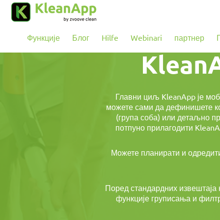
Preskoči na glavni sadržaj
Функције
Блог
Hilfe
Webinari
партнер
KleanA
Главни циљ KleanApp је моб
можете сами да дефинишете кој
(група соба) или детаљно п
потпуно прилагодити KleanA
Можете планирати и одредити
Поред стандардних извештаја к
функције груписања и филтр