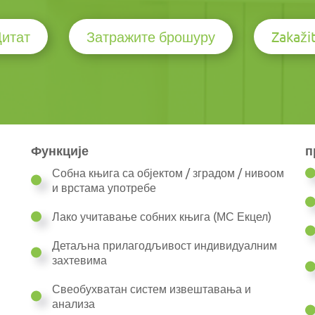
Цитат
Затражите брошуру
Zakaži
Функције
п
Собна књига са објектом / зградом / нивоом
и врстама употребе
Лако учитавање собних књига (МС Екцел)
Детаљна прилагодљивост индивидуалним
захтевима
Свеобухватан систем извештавања и
анализа