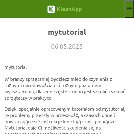
Przejdź do głównej zawartości
Funkcje
Blog
mytutorial
Hilfe
Webinaria
06.05.2025
partner
Oferty pracy
odcisk
mytutorial
zarejestrować
Darmowa wersja próbna
W branży sprzątaniej będziesz mieć do czynienia z
różnymi narodowościami i różnym poziomem
Aktuelle Sprache
PL
wykształcenia, dlatego często trudno jest szkolić i szkolić
sprzątaczy w praktyce.
Dzięki specjalnie opracowanym tutorialom od mytutorial,
te problemy przeszły w przeszłość, a czasochłonne i
powtarzające się instrukcje kosztują czas i pieniądze.
Mytutorial daje Ci możliwość skupienia się na
podstawowych zadaniach oraz dba o prawne i