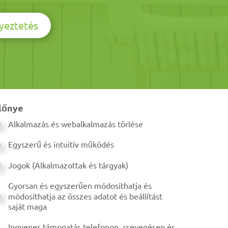
yeztetés
lőnye
Alkalmazás és webalkalmazás törlése
Egyszerű és intuitív működés
Jogok (Alkalmazottak és tárgyak)
Gyorsan és egyszerűen módosíthatja és
módosíthatja az összes adatot és beállítást
saját maga
Ingyenes támogatás telefonon, csevegésen és