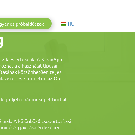
Aktuelle Sprache: Magyar
gyenes próbaidőszak
HU
g
rzik és értékelik. A KleanApp
ozhatja a használat típusán
kításának köszönhetően teljes
ok vezérlése területén az Ön
n legfeljebb három képet hozhat
állnak. A különböző csoportosítási
 minőség javítása érdekében.