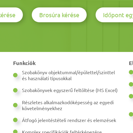
kérése
Brosúra kérése
Időpont eg
Funkciók
E
Szobakönyv objektummal/épülettel/szinttel
és használati típusokkal
Szobakönyvek egyszerű feltöltése (MS Excel)
Részletes alkalmazkodóképesség az egyedi
követelményekhez
Átfogó jelentéstételi rendszer és elemzések
Komplex specifikációk feltérképezése