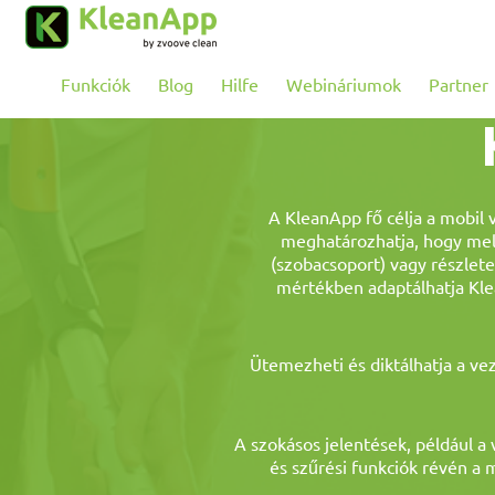
Ugrás a fő tartalomra
Funkciók
Blog
Hilfe
Webináriumok
Partner
A KleanApp fő célja a mobil 
meghatározhatja, hogy mely
(szobacsoport) vagy részlete
mértékben adaptálhatja Klea
Ütemezheti és diktálhatja a ve
A szokásos jelentések, például a 
és szűrési funkciók révén a