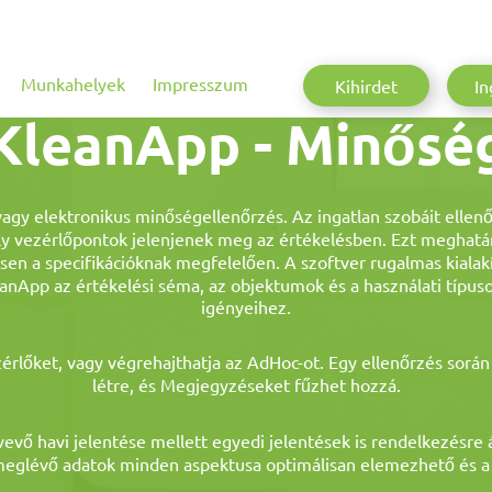
Munkahelyek
Impresszum
Kihirdet
In
KleanApp - Minősé
vagy elektronikus minőségellenőrzés. Az ingatlan szobáit ellenő
 vezérlőpontok jelenjenek meg az értékelésben. Ezt meghatár
sen a specifikációknak megfelelően. A szoftver rugalmas kiala
nApp az értékelési séma, az objektumok és a használati típus
igényeihez.
zérlőket, vagy végrehajthatja az AdHoc-ot. Egy ellenőrzés sorá
létre, és Megjegyzéseket fűzhet hozzá.
vevő havi jelentése mellett egyedi jelentések is rendelkezésre 
 meglévő adatok minden aspektusa optimálisan elemezhető és a