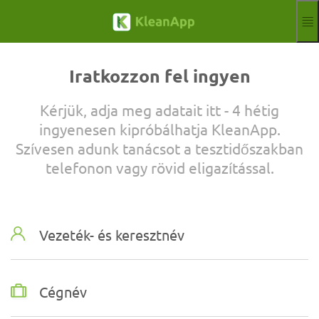
Ugrás a fő tartalomra
Funkciók
Blog
Iratkozzon fel ingyen
Hilfe
Webináriumok
Kérjük, adja meg adatait itt - 4 hétig
Partner
ingyenesen kipróbálhatja KleanApp.
Munkahelyek
Szívesen adunk tanácsot a tesztidőszakban
Impresszum
telefonon vagy rövid eligazítással.
Aktuelle Sprach
HU