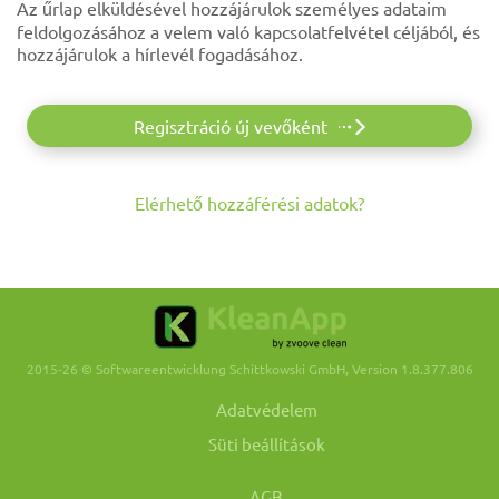
Az űrlap elküldésével hozzájárulok személyes adataim
feldolgozásához a velem való kapcsolatfelvétel céljából, és
hozzájárulok a hírlevél fogadásához.
Regisztráció új vevőként
Elérhető hozzáférési adatok?
2015-26 © Softwareentwicklung Schittkowski GmbH, Version 1.8.377.806
Adatvédelem
Süti beállítások
AGB