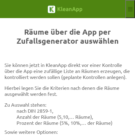
Zum Hauptinhalt springen
Funktionen
Blog
Räume über die App per
Hilfe
Zufallsgenerator auswählen
Webinare
Partner
Jobs
Sie können jetzt in KleanApp direkt vor einer Kontrolle
Impressum
über die App eine zufällige Liste an Räumen erzeugen, die
Anmelden
Kostenloser Test
kontrolliert werden sollen (geplante Kontrollen anlegen).
Hierbei legen Sie die Kriterien nach denen die Räume
Aktuelle Sprach
DE
ausgewählt werden fest.
Zu Auswahl stehen:
nach DIN 2859-1,
Anzahl der Räume (5,10,… Räume),
Prozent der Räume (5%, 10%,… der Räume)
Sowie weitere Optionen: