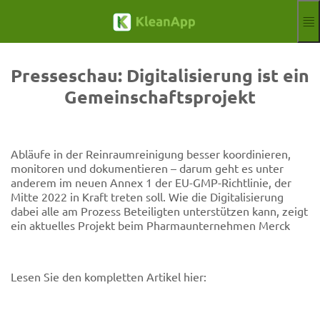
Zum Hauptinhalt springen
Funktionen
Blog
Presseschau: Digitalisierung ist ein
Hilfe
Gemeinschaftsprojekt
Webinare
Partner
Jobs
Abläufe in der Reinraumreinigung besser koordinieren,
Impressum
monitoren und dokumentieren – darum geht es unter
Anmelden
Kostenloser Test
anderem im neuen Annex 1 der EU-GMP-Richtlinie, der
Mitte 2022 in Kraft treten soll. Wie die Digitalisierung
Aktuelle Sprach
DE
dabei alle am Prozess Beteiligten unterstützen kann, zeigt
ein aktuelles Projekt beim Pharmaunternehmen Merck
Lesen Sie den kompletten Artikel hier: