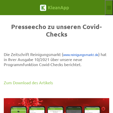
Zum Hauptinhalt springen
Funktionen
Blog
Presseecho zu unseren Covid-
Hilfe
Checks
Webinare
Partner
Jobs
Die Zeitschrift Reinigungsmarkt (
Impressum
) hat
www.reinigungsmarkt.de
in Ihrer Ausgabe 10/2021 über unsere neue
Anmelden
Kostenloser Test
Programmfunktion Covid-Checks berichtet.
Aktuelle Sprach
DE
Zum Download des Artikels