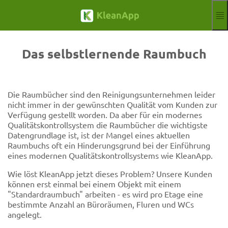
Zum Hauptinhalt springen
Funktionen
Blog
Das selbstlernende Raumbuch
Hilfe
Webinare
Partner
Die Raumbücher sind den Reinigungsunternehmen leider
Jobs
nicht immer in der gewünschten Qualität vom Kunden zur
Impressum
Verfügung gestellt worden. Da aber für ein modernes
Qualitätskontrollsystem die Raumbücher die wichtigste
Anmelden
Kostenloser Test
Datengrundlage ist, ist der Mangel eines aktuellen
Raumbuchs oft ein Hinderungsgrund bei der Einführung
Aktuelle Sprach
DE
eines modernen Qualitätskontrollsystems wie KleanApp.
Wie löst KleanApp jetzt dieses Problem? Unsere Kunden
können erst einmal bei einem Objekt mit einem
"Standardraumbuch" arbeiten - es wird pro Etage eine
bestimmte Anzahl an Büroräumen, Fluren und WCs
angelegt.