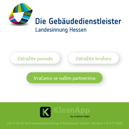
Zatražite ponudu
Zatražite brošuru
Vraćamo se našim partnerima
2015-26 © Softwareentwicklung Schittkowski GmbH, Version 1.8.377.806