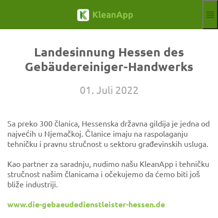
Preskoči na glavni sadržaj
Funkcije
Blog
Landesinnung Hessen des
Hilfe
Gebäudereiniger-Handwerks
Webinari
partner
01. Juli 2022
Poslovi
otisak
Sa preko 300 članica, Hessenska državna gildija je jedna od
Register
Besplatna proba
najvećih u Njemačkoj. Članice imaju na raspolaganju
Aktuelle Sprache
BS
tehničku i pravnu stručnost u sektoru građevinskih usluga.
Kao partner za saradnju, nudimo našu KleanApp i tehničku
stručnost našim članicama i očekujemo da ćemo biti još
bliže industriji.
www.die-gebaeudedienstleister-hessen.de