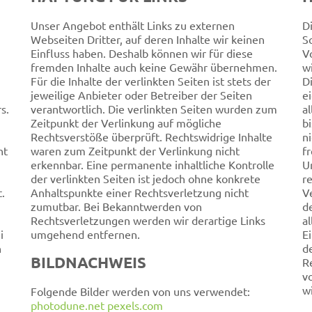
Unser Angebot enthält Links zu externen
D
Webseiten Dritter, auf deren Inhalte wir keinen
So
Einfluss haben. Deshalb können wir für diese
V
fremden Inhalte auch keine Gewähr übernehmen.
w
Für die Inhalte der verlinkten Seiten ist stets der
D
jeweilige Anbieter oder Betreiber der Seiten
e
s.
verantwortlich. Die verlinkten Seiten wurden zum
a
Zeitpunkt der Verlinkung auf mögliche
b
Rechtsverstöße überprüft. Rechtswidrige Inhalte
n
ht
waren zum Zeitpunkt der Verlinkung nicht
f
erkennbar. Eine permanente inhaltliche Kontrolle
U
der verlinkten Seiten ist jedoch ohne konkrete
r
.
Anhaltspunkte einer Rechtsverletzung nicht
V
zumutbar. Bei Bekanntwerden von
d
Rechtsverletzungen werden wir derartige Links
a
i
umgehend entfernen.
E
n
d
BILDNACHWEIS
R
v
w
Folgende Bilder werden von uns verwendet:
photodune.net
pexels.com