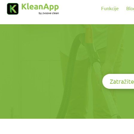
Preskoči na glavni sadržaj
Funkcije
Blo
Zatražit