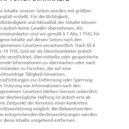
ie Inhalte unserer Seiten wurden mit größter
rgfalt erstellt. Für die Richtigkeit,
ollständigkeit und Aktualität der Inhalte können
ir jedoch keine Gewähr übernehmen. Als
iensteanbieter sind wir gemäß § 7 Abs.1 TMG für
igene Inhalte auf diesen Seiten nach den
llgemeinen Gesetzen verantwortlich. Nach §§ 8
is 10 TMG sind wir als Diensteanbieter jedoch
icht verpflichtet, übermittelte oder gespeicherte
remde Informationen zu überwachen oder nach
mständen zu forschen, die auf eine
echtswidrige Tätigkeit hinweisen.
erpflichtungen zur Entfernung oder Sperrung
er Nutzung von Informationen nach den
llgemeinen Gesetzen bleiben hiervon unberührt.
ine diesbezügliche Haftung ist jedoch erst ab
em Zeitpunkt der Kenntnis einer konkreten
echtsverletzung möglich. Bei Bekanntwerden
on entsprechenden Rechtsverletzungen werden
ir diese Inhalte umgehend entfernen.