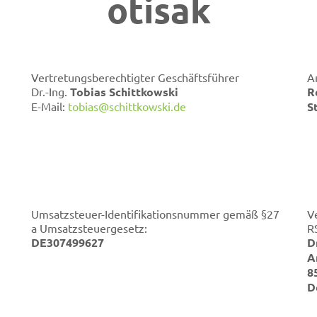
otisak
Vertretungsberechtigter Geschäftsführer
A
Dr.-Ing.
Tobias Schittkowski
R
E-Mail:
tobias@schittkowski.de
S
Umsatzsteuer-Identifikationsnummer gemäß §27
V
a Umsatzsteuergesetz:
R
DE307499627
D
A
8
D