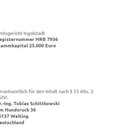
mtsgericht Ingolstadt
egisternummer HRB 7936
tammkapital 25.000 Euro
erantwortlich für den Inhalt nach § 55 Abs. 2
StV:
r.-Ing. Tobias Schittkowski
m Hundsruck 36
5137 Walting
eutschland