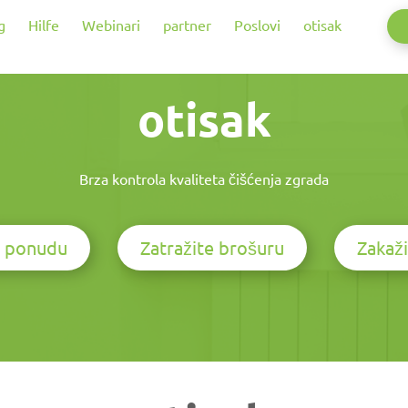
g
Hilfe
Webinari
partner
Poslovi
otisak
otisak
Brza kontrola kvaliteta čišćenja zgrada
e ponudu
Zatražite brošuru
Zakaži