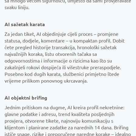
sa mnogo većom sigurnošću, umjesto da sami provjeravate
svaku liniju.
AI sažetak karata
Za jedan tiket, AI objedinjuje cijeli proces – promjene
statusa, dodjele, komentare – u kompaktan profil. Dobit
ćete pregled historije transakcija, hronološki sažetak
najvažnijih koraka, listu otvorenih tačaka sa
odgovornostima i informacije o rizicima kao što su
zakašnjeli rokovi dospijeća ili višestruke preraspodjele.
Posebno kod dugih karata, službenici primjetno štede
vrijeme prilikom ponovnog ukrcavanja.
AI objektni brifing
Jednim pritiskom na dugme, AI kreira profil nekretnine:
glavne podatke i adresu, trend kvaliteta posljednjih
provjera, otvorene tikete, najnoviju komunikaciju s
klijentom i planirane zadatke za narednih 14 dana. Brifing
ističe snage, rizike i preporučene naredne korake – idealno