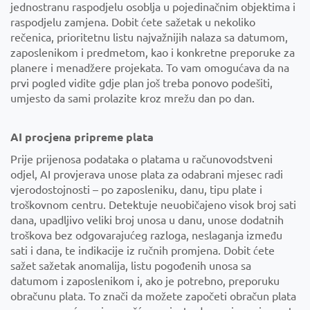
jednostranu raspodjelu osoblja u pojedinačnim objektima i
raspodjelu zamjena. Dobit ćete sažetak u nekoliko
rečenica, prioritetnu listu najvažnijih nalaza sa datumom,
zaposlenikom i predmetom, kao i konkretne preporuke za
planere i menadžere projekata. To vam omogućava da na
prvi pogled vidite gdje plan još treba ponovo podešiti,
umjesto da sami prolazite kroz mrežu dan po dan.
AI procjena pripreme plata
Prije prijenosa podataka o platama u računovodstveni
odjel, AI provjerava unose plata za odabrani mjesec radi
vjerodostojnosti – po zaposleniku, danu, tipu plate i
troškovnom centru. Detektuje neuobičajeno visok broj sati
dana, upadljivo veliki broj unosa u danu, unose dodatnih
troškova bez odgovarajućeg razloga, neslaganja između
sati i dana, te indikacije iz ručnih promjena. Dobit ćete
sažet sažetak anomalija, listu pogođenih unosa sa
datumom i zaposlenikom i, ako je potrebno, preporuku
obračunu plata. To znači da možete započeti obračun plata