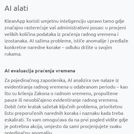
AI alati
KleanApp koristi umjetnu inteligenciju upravo tamo gdje
značajno rasterećuje vaš administrativni posao: u procjeni
velikih količina podataka iz praćenja radnog vremena i
izostanaka. AI sažima probleme, ističe anomalije i predlaže
konkretne naredne korake – odluku držite u svojim
rukama.
AI evaluacija praćenja vremena
Za pojedinačnog zaposlenika, AI analizira sve nalaze iz
evidentiranja radnog vremena u odabranom periodu – kao
što su kršenja Zakona o radnom vremenu, propuštene
pauze ili neuobičajeno evidentiranje radnog vremena.
Dobit ćete kratak sažetak ključnih problema, prioritetnu
listu preporučenih narednih koraka i naznaku kada treba
eskalirati. To vam omogućava da na prvi pogled vidite gdje
je potrebna akcija, umjesto da sami procjenjujete svaku
pojedinačnu anomaliju.