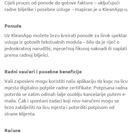
Cijeli proces od ponude do gotove fakture – uključujući
radne bilješke i posebne usluge – mapiran je u KleanApp-u.
Ponude
Uz KleanApp možete brzo kreirati ponude za širok spektar
usluga iz gotovih tekstualnih modula – bilo da je riječ o
jednokratnoj narudžbi, mjesečnoj fiksnoj naknadi ili naplati
prema radnoj bilješci.
Radni vaučeri i posebne beneficije
Vaši zaposleni mogu koristiti našu aplikaciju da kupc na licu
mjesta digitalno potpiše radne certifikate. Potpisana radna
potvrda se zatim odmah šalje osoblju kancelarije putem e-
maila. Čak i spontani zadaci koji nisu naručeni mogu se
brzo zabilježiti na licu mjesta i potvrditi potpisom od
strane klijenta.
Račune