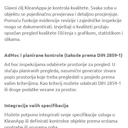
Glavni cilj KleanAppa je kontrola kvalitete. Svaka soba u
objektu se pojedinačno provjerava i detaljno procjenjuje.
Pomoću funkcije evidencije revizije i zajedničke inspekcije
mogu se dokumentirati. Izvještaji o kvaliteti pružaju
opsežan pregled kvalitete čišćenja s grafikom, statistikom i
slikama.
AdHoc i planirane kontrole (takođe prema DIN 2859-1)
Ad hoc inspekcijama odabirete prostorije za pregled. U
slučaju planiranih pregleda, nasumični generator stvara
popis prostorija koje treba pregledati u posjedu prema
vašim kriterijima. Kao kriterij možete odabrati DIN 2859-1
ili druge podatke vezane za prostor.
Integracija vaših specifikacija
Možete potpuno integrirati svoje specifikacije usluga u
KleanApp ili definirati kontrolne objekte prema vrstama
upotrebe ili grupama soba.