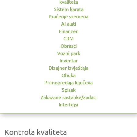
kvaliteta
Sistem karata
Praćenje vremena
AI alati
Finanzen
CRM
Obrasci
Vozni park
Inventar
Dizajner izvještaja
Obuka
Primopredaja ključeva
Spisak
Zakazane sastanke/zadaci
Interfejsi
Kontrola kvaliteta