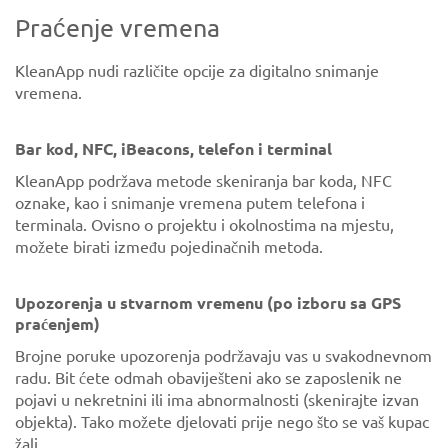
Praćenje vremena
KleanApp nudi različite opcije za digitalno snimanje
vremena.
Bar kod, NFC, iBeacons, telefon i terminal
KleanApp podržava metode skeniranja bar koda, NFC
oznake, kao i snimanje vremena putem telefona i
terminala. Ovisno o projektu i okolnostima na mjestu,
možete birati između pojedinačnih metoda.
Upozorenja u stvarnom vremenu (po izboru sa GPS
praćenjem)
Brojne poruke upozorenja podržavaju vas u svakodnevnom
radu. Bit ćete odmah obaviješteni ako se zaposlenik ne
pojavi u nekretnini ili ima abnormalnosti (skenirajte izvan
objekta). Tako možete djelovati prije nego što se vaš kupac
žali.