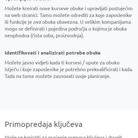
Možete kreirati nove kurseve obuke i upravljati postojećim
na web stranici. Tamo možete odrediti za koje zaposlenike
ili funkcije je ova obuka obavezna. U velikim kompanijama
mogu se definirati i pojedina područja u kojima je obuka
neophodna (čista soba, proizvodnja).
Identifikovati i analizirati potrebe obuke
Možete jasno vidjeti kada ti kursevi / upute za obuku
istječu i koje zaposlenike je potrebno prekvalificirati i kada.
Tada na tome možete zasnovati svoje planiranje.
Primopredaja ključeva
Može se koristiti za praćenje prenosa ključeva i drugih