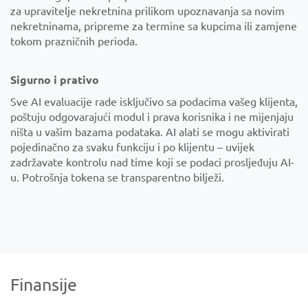
za upravitelje nekretnina prilikom upoznavanja sa novim
nekretninama, pripreme za termine sa kupcima ili zamjene
tokom prazničnih perioda.
Sigurno i prativo
Sve AI evaluacije rade isključivo sa podacima vašeg klijenta,
poštuju odgovarajući modul i prava korisnika i ne mijenjaju
ništa u vašim bazama podataka. AI alati se mogu aktivirati
pojedinačno za svaku funkciju i po klijentu – uvijek
zadržavate kontrolu nad time koji se podaci prosljeđuju AI-
u. Potrošnja tokena se transparentno bilježi.
Finansije