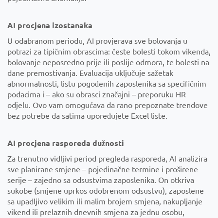
AI procjena izostanaka
U odabranom periodu, AI provjerava sve bolovanja u
potrazi za tipičnim obrascima: česte bolesti tokom vikenda,
bolovanje neposredno prije ili poslije odmora, te bolesti na
dane premostivanja. Evaluacija uključuje sažetak
abnormalnosti, listu pogođenih zaposlenika sa specifičnim
podacima i – ako su obrasci značajni – preporuku HR
odjelu. Ovo vam omogućava da rano prepoznate trendove
bez potrebe da satima upoređujete Excel liste.
AI procjena rasporeda dužnosti
Za trenutno vidljivi period pregleda rasporeda, AI analizira
sve planirane smjene – pojedinačne termine i proširene
serije – zajedno sa odsustvima zaposlenika. On otkriva
sukobe (smjene uprkos odobrenom odsustvu), zaposlene
sa upadljivo velikim ili malim brojem smjena, nakupljanje
vikend ili prelaznih dnevnih smjena za jednu osobu,