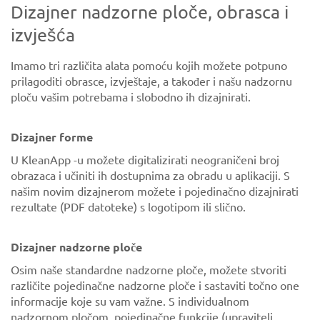
Dizajner nadzorne ploče, obrasca i
izvješća
Imamo tri različita alata pomoću kojih možete potpuno
prilagoditi obrasce, izvještaje, a također i našu nadzornu
ploču vašim potrebama i slobodno ih dizajnirati.
Dizajner forme
U KleanApp -u možete digitalizirati neograničeni broj
obrazaca i učiniti ih dostupnima za obradu u aplikaciji. S
našim novim dizajnerom možete i pojedinačno dizajnirati
rezultate (PDF datoteke) s logotipom ili slično.
Dizajner nadzorne ploče
Osim naše standardne nadzorne ploče, možete stvoriti
različite pojedinačne nadzorne ploče i sastaviti točno one
informacije koje su vam važne. S individualnom
nadzornom pločom, pojedinačne funkcije (upravitelj