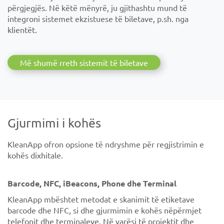
përgjegjës. Në këtë mënyrë, ju gjithashtu mund të
integroni sistemet ekzistuese të biletave, p.sh. nga
klientët.
Më shumë rreth sistemit të biletave
Gjurmimi i kohës
KleanApp ofron opsione të ndryshme për regjistrimin e
kohës dixhitale.
Barcode, NFC, iBeacons, Phone dhe Terminal
KleanApp mbështet metodat e skanimit të etiketave
barcode dhe NFC, si dhe gjurmimin e kohës nëpërmjet
telefonit dhe terminaleve. Në varësi të projektit dhe