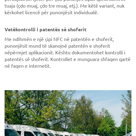
tuaja (çdo muaj, çdo tre muaj, etj.). Me këtë variant, nuk
kërkohet licencë për punonjësit individualë.
Vetëkontrolli i patentës së shoferit
Me ndihmën e një çipi NFC në patentën e shoferit,
punonjësit mund të skanojnë patentën e shoferit
nëpërmjet aplikacionit. Kështu dokumentohet kontrolli i
patentës së shoferit. Kontrollet e munguara shfaqen qartë
në faqen e internetit.