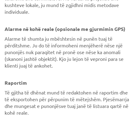
kushteve lokale, ju mund të zgjidhni midis metodave
individuale.
Alarme në kohë reale (opsionale me gjurmimin GPS)
Alarme të shumta ju mbështesin në punën tuaj të
përditshme. Ju do të informoheni menjëherë nëse një
punonjës nuk paraqitet në pronë ose nëse ka anomali
(skanoni jashtë objektit). Kjo ju lejon të veproni para se
klienti juaj të ankohet.
Raportim
Të gjitha të dhënat mund të redaktohen në raportim dhe
të eksportohen për përpunim të mëtejshëm. Pjesëmarrja
dhe mungesat e punonjësve tuaj janë të listuara qartë në
kohë reale.