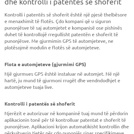
dhe kontrolli i patentës së shoferit
Kontrolli i patentës së shoferit është një pjesë thelbësore
e menaxhimit të flotës. Çdo kompani që u siguron
punonjësve të saj automjetet e kompanisë ose pishinës
duhet të kontrollojë rregullisht patentën e shoferit të
punonjësve. Me gjurmimin GPS të automjeteve, ne
plotësojmë modulin e flotës së automjeteve.
Flota e automjeteve (gjurmimi GPS)
Një gjurmues GPS është instaluar në automjet. Në një
hartë, ju mund të gjurmoni rrugët dhe vendndodhjet e
automjeteve tuaja live.
Kontrolli i patentës së shoferit
Njerëzit e autorizuar në kompaninë tuaj mund të përdorin
aplikacionin tonë për të kontrolluar patentat e shoferit të
punonjësve. Aplikacioni krijon automatikisht kontrollin dhe
përkujtuesin tjetër për çdo punonjës sipas specifikimeve