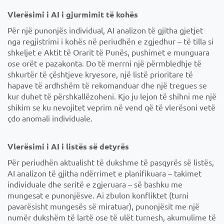
Vlerësimi i AI i gjurmimit të kohës
Për një punonjës individual, AI analizon të gjitha gjetjet
nga regjistrimi i kohës në periudhën e zgjedhur – të tilla si
shkeljet e Aktit të Orarit të Punës, pushimet e munguara
ose orët e pazakonta. Do të merrni një përmbledhje të
shkurtër të çështjeve kryesore, një listë prioritare të
hapave të ardhshëm të rekomanduar dhe një tregues se
kur duhet të përshkallëzoheni. Kjo ju lejon të shihni me një
shikim se ku nevojitet veprim në vend që të vlerësoni vetë
çdo anomali individuale.
Vlerësimi i AI i listës së detyrës
Për periudhën aktualisht të dukshme të pasqyrës së listës,
AI analizon të gjitha ndërrimet e planifikuara – takimet
individuale dhe seritë e zgjeruara – së bashku me
mungesat e punonjësve. Ai zbulon konfliktet (turni
pavarësisht mungesës së miratuar), punonjësit me një
numër dukshëm të lartë ose të ulët turnesh, akumulime të