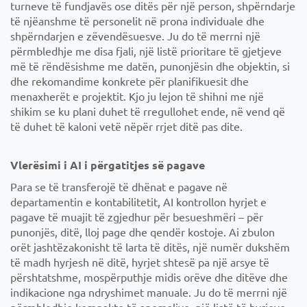
turneve të fundjavës ose ditës për një person, shpërndarje
të njëanshme të personelit në prona individuale dhe
shpërndarjen e zëvendësuesve. Ju do të merrni një
përmbledhje me disa fjali, një listë prioritare të gjetjeve
më të rëndësishme me datën, punonjësin dhe objektin, si
dhe rekomandime konkrete për planifikuesit dhe
menaxherët e projektit. Kjo ju lejon të shihni me një
shikim se ku plani duhet të rregullohet ende, në vend që
të duhet të kaloni vetë nëpër rrjet ditë pas dite.
Vlerësimi i AI i përgatitjes së pagave
Para se të transferojë të dhënat e pagave në
departamentin e kontabilitetit, AI kontrollon hyrjet e
pagave të muajit të zgjedhur për besueshmëri – për
punonjës, ditë, lloj page dhe qendër kostoje. Ai zbulon
orët jashtëzakonisht të larta të ditës, një numër dukshëm
të madh hyrjesh në ditë, hyrjet shtesë pa një arsye të
përshtatshme, mospërputhje midis orëve dhe ditëve dhe
indikacione nga ndryshimet manuale. Ju do të merrni një
përmbledhje kompakte të anomalive, një listë të hyrjeve