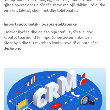
gjitha operacionet e rëndësishme me një shikim - të gjitha
emailet, biletat, shënimet dhe telefonatat.
Importi automatik i postës elektronike
Emailet hyrëse dhe dalëse nga stafi i zyrës tuaj dhe
klientët tuaj mund të importohen automatikisht në
KleanApp dhe t'u caktohen kontakteve të duhura nëse
dëshironi.