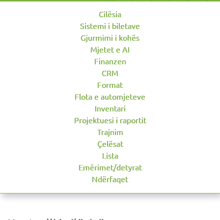
Cilësia
Sistemi i biletave
Gjurmimi i kohës
Mjetet e AI
Finanzen
CRM
Format
Flota e automjeteve
Inventari
Projektuesi i raportit
Trajnim
Çelësat
Lista
Emërimet/detyrat
Ndërfaqet