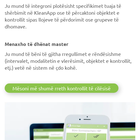
Ju mund të integroni plotësisht specifikimet tuaja të
shërbimit në KleanApp ose të përcaktoni objektet e
kontrollit sipas llojeve të përdorimit ose grupeve të
dhomave.
Menaxho të dhënat master
Ju mund të bëni të gjitha rregullimet e rëndësishme
(intervalet, modalitetin e vlerësimit, objektet e kontrollit,
etj.) vetë në sistem në çdo kohë.
Mësoni më shumë rreth kontrollit të cilësisë