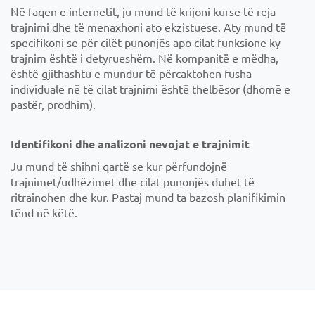
Në faqen e internetit, ju mund të krijoni kurse të reja
trajnimi dhe të menaxhoni ato ekzistuese. Aty mund të
specifikoni se për cilët punonjës apo cilat funksione ky
trajnim është i detyrueshëm. Në kompanitë e mëdha,
është gjithashtu e mundur të përcaktohen fusha
individuale në të cilat trajnimi është thelbësor (dhomë e
pastër, prodhim).
Identifikoni dhe analizoni nevojat e trajnimit
Ju mund të shihni qartë se kur përfundojnë
trajnimet/udhëzimet dhe cilat punonjës duhet të
ritrainohen dhe kur. Pastaj mund ta bazosh planifikimin
tënd në këtë.