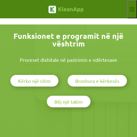
Kalo te përmbajtja kryesore
Funksionet
Blog
Funksionet e programit në një
Hilfe
vështrim
Webinars
Partner
Punë
Proceset dixhitale në pastrimin e ndërtesave
Gjurmë
Njoftoni
Provë falas
Kërko një citim
Broshura e kërkesës
Aktuelle Sprache
SQ
Bëj një takim