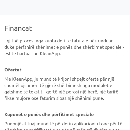
Financat
I gjithë procesi nga kuota deri te fatura e përfunduar -
duke përfshirë shënimet e punës dhe shërbimet speciale -
është hartuar në KleanApp.
Ofertat
Me KleanApp, ju mund të krijoni shpejt oferta për një
shumëllojshmëri të gjerë shërbimesh nga modulet e
gatshme të tekstit - qoftë një porosi një herë, një tarifë
fikse mujore ose faturim sipas një shënimi pune.
Kuponët e punës dhe përfitimet speciale
Punonjësit tuaj mund të përdorin aplikacionin tonë për të
nënshkruar certifikatat e punës në mënyrë dixhitale nga