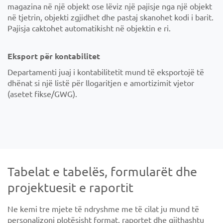
magazina në një objekt ose lëviz një pajisje nga një objekt
në tjetrin, objekti zgjidhet dhe pastaj skanohet kodi i barit.
Pajisja caktohet automatikisht në objektin e ri.
Eksport për kontabilitet
Departamenti juaj i kontabilitetit mund të eksportojë të
dhënat si një listë për llogaritjen e amortizimit vjetor
(asetet fikse/GWG).
Tabelat e tabelës, formularët dhe
projektuesit e raportit
Ne kemi tre mjete të ndryshme me të cilat ju mund të
personalizoni plotësisht format, raportet dhe gjithashtu