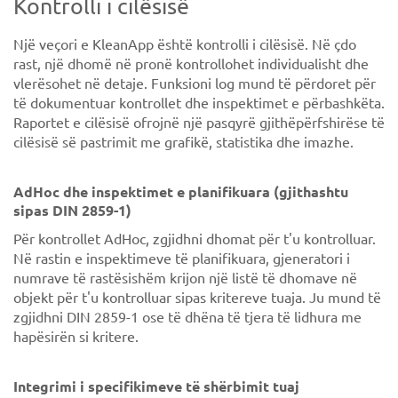
Kontrolli i cilësisë
Një veçori e KleanApp është kontrolli i cilësisë. Në çdo
rast, një dhomë në pronë kontrollohet individualisht dhe
vlerësohet në detaje. Funksioni log mund të përdoret për
të dokumentuar kontrollet dhe inspektimet e përbashkëta.
Raportet e cilësisë ofrojnë një pasqyrë gjithëpërfshirëse të
cilësisë së pastrimit me grafikë, statistika dhe imazhe.
AdHoc dhe inspektimet e planifikuara (gjithashtu
sipas DIN 2859-1)
Për kontrollet AdHoc, zgjidhni dhomat për t'u kontrolluar.
Në rastin e inspektimeve të planifikuara, gjeneratori i
numrave të rastësishëm krijon një listë të dhomave në
objekt për t'u kontrolluar sipas kritereve tuaja. Ju mund të
zgjidhni DIN 2859-1 ose të dhëna të tjera të lidhura me
hapësirën si kritere.
Integrimi i specifikimeve të shërbimit tuaj