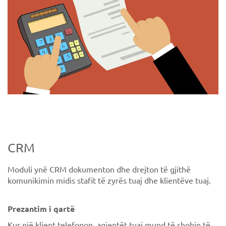
CRM
Moduli ynë CRM dokumenton dhe drejton të gjithë
komunikimin midis stafit të zyrës tuaj dhe klientëve tuaj.
Prezantim i qartë
Kur një klient telefonon, agjentët tuaj mund të shohin të