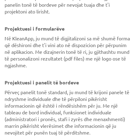
panelin tonë të bordeve për nevojat tuaja dhe t'i
projektoni ato lirisht.
Projektuesi i formularëve
Në KleanApp, ju mund të digjitalizoni sa më shumë forma
që dëshironi dhe t'i vini ato në dispozicion për përpunim
në aplikacion. Me dizajnerin tonë të ri, ju gjithashtu mund
të personalizoni rezultatet (pdf files) me një logo ose të
ngjashme.
Projektuesi i panelit të bordeve
Përveç panelit tonë standard, ju mund të krijoni panele të
ndryshme individuale dhe të përpiloni pikërisht
informacionin që është i rëndësishëm për ju. Me një
tableau de bord individual, funksionet individuale
(administratori i pronës, stafi i zyrës dhe menaxhmenti)
marrin pikërisht vlerësimet dhe informacionin që ju
nevojitet për punën tuaj të përditshme.