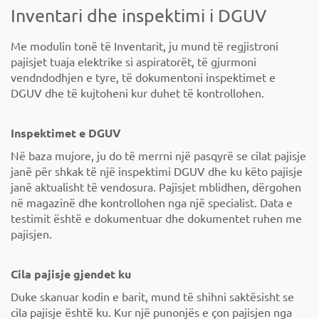
Inventari dhe inspektimi i DGUV
Me modulin tonë të Inventarit, ju mund të regjistroni
pajisjet tuaja elektrike si aspiratorët, të gjurmoni
vendndodhjen e tyre, të dokumentoni inspektimet e
DGUV dhe të kujtoheni kur duhet të kontrollohen.
Inspektimet e DGUV
Në baza mujore, ju do të merrni një pasqyrë se cilat pajisje
janë për shkak të një inspektimi DGUV dhe ku këto pajisje
janë aktualisht të vendosura. Pajisjet mblidhen, dërgohen
në magazinë dhe kontrollohen nga një specialist. Data e
testimit është e dokumentuar dhe dokumentet ruhen me
pajisjen.
Cila pajisje gjendet ku
Duke skanuar kodin e barit, mund të shihni saktësisht se
cila pajisje është ku. Kur një punonjës e çon pajisjen nga