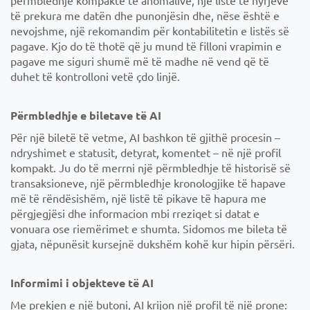
të prekura me datën dhe punonjësin dhe, nëse është e
nevojshme, një rekomandim për kontabilitetin e listës së
pagave. Kjo do të thotë që ju mund të filloni vrapimin e
pagave me siguri shumë më të madhe në vend që të
duhet të kontrolloni vetë çdo linjë.
Përmbledhje e biletave të AI
Për një biletë të vetme, AI bashkon të gjithë procesin –
ndryshimet e statusit, detyrat, komentet – në një profil
kompakt. Ju do të merrni një përmbledhje të historisë së
transaksioneve, një përmbledhje kronologjike të hapave
më të rëndësishëm, një listë të pikave të hapura me
përgjegjësi dhe informacion mbi rreziqet si datat e
vonuara ose riemërimet e shumta. Sidomos me bileta të
gjata, nëpunësit kursejnë dukshëm kohë kur hipin përsëri.
Informimi i objekteve të AI
Me prekjen e një butoni, AI krijon një profil të një prone: