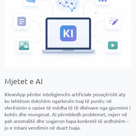
Mjetet e AI
KleanApp përdor inteligjencën artificiale posaçërisht aty
ku lehtëson dukshëm ngarkesën tuaj të punës: në
vlerësimin e sasive të mëdha të të dhënave nga gjurmimi i
kohës dhe mungesat. AI përmbledh problemet, nxjerr në
pah anomalitë dhe sugjeron hapa konkretë të ardhshëm –
ju e mbani vendimin në duart tuaja.