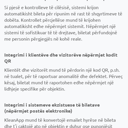
Si pjesë e kontrolleve të cilësisë, sistemi krijon
automatikisht bileta për ripunim në rast të shqyrtimeve të
dobëta. Kontrollet përcjellëse mund të krijohen
automatikisht edhe nëpërmjet sistemit. Nëpërmjet një
sistemi të sofistikuar të të drejtave, biletat përfundojnë
me personin përgjegjës në kohë reale.
Integrimi i klientëve dhe vizitorëve nëpërmjet kodit
QR
Klientët dhe vizitorët mund të përdorin një kod QR, p.sh.
në tualet, për të raportuar anomalitë dhe defektet. Përveç
kësaj, biletat mund të raportohen edhe nëpërmjet një
lidhjeje specifike për objektin.
Integrimi i sistemeve ekzistuese të biletave
(nëpërmjet postës elektronike)
KleanApp mund të konvertojë emailet hyrëse në bileta
dhe t'i caktojë ato në objektin e duhur ose punonjësit