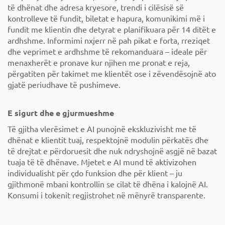
të dhënat dhe adresa kryesore, trendi i cilësisë së
kontrolleve të fundit, biletat e hapura, komunikimi më i
fundit me klientin dhe detyrat e planifikuara për 14 ditët e
ardhshme. Informimi nxjerr në pah pikat e forta, rreziqet
dhe veprimet e ardhshme të rekomanduara – ideale për
menaxherët e pronave kur njihen me pronat e reja,
përgatiten për takimet me klientët ose i zëvendësojnë ato
gjatë periudhave të pushimeve.
E sigurt dhe e gjurmueshme
Të gjitha vlerësimet e AI punojnë ekskluzivisht me të
dhënat e klientit tuaj, respektojnë modulin përkatës dhe
të drejtat e përdoruesit dhe nuk ndryshojnë asgjë në bazat
tuaja të të dhënave. Mjetet e AI mund të aktivizohen
individualisht për çdo funksion dhe për klient – ju
gjithmonë mbani kontrollin se cilat të dhëna i kalojnë AI.
Konsumi i tokenit regjistrohet në mënyrë transparente.