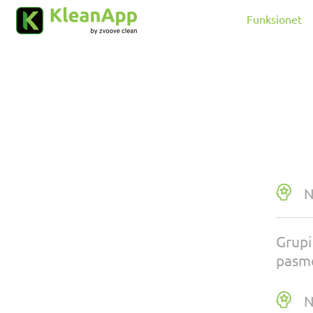
Kalo te përmbajtja kryesore
Funksionet
N
Grupi
pasm
N