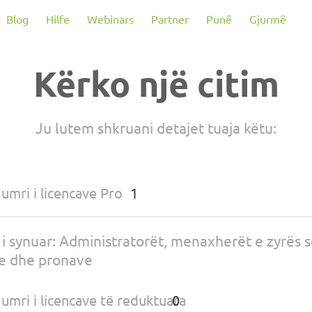
Blog
Hilfe
Webinars
Partner
Punë
Gjurmë
Kërko një citim
Ju lutem shkruani detajet tuaja këtu:
umri i licencave Pro
 i synuar: Administratorët, menaxherët e zyrës 
e dhe pronave
umri i licencave të reduktuara