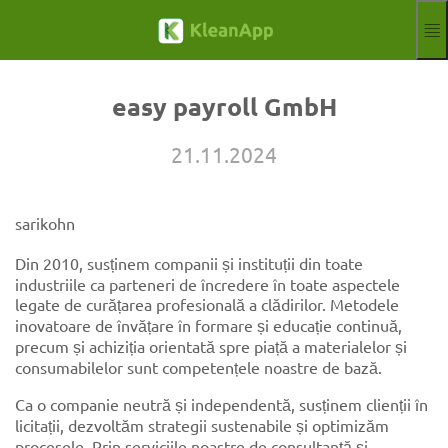
Sari la conținutul principal
Funcţii
Blog
easy payroll GmbH
Hilfe
Webinarii
21.11.2024
Partener
Locuri
Imprint
sarikohn
Semn
Probă gratuită
Din 2010, susținem companii și instituții din toate
industriile ca parteneri de încredere în toate aspectele
Aktuelle Sprac
RO
legate de curățarea profesională a clădirilor. Metodele
inovatoare de învățare în formare și educație continuă,
precum și achiziția orientată spre piață a materialelor și
consumabilelor sunt competențele noastre de bază.
Ca o companie neutră și independentă, susținem clienții în
licitații, dezvoltăm strategii sustenabile și optimizăm
procesele. Prin serviciile noastre de consultanță și