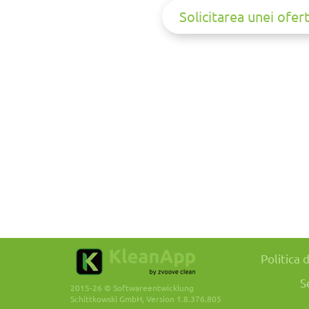
Solicitarea unei ofer
Politica 
S
2015-26 © Softwareentwicklung
Schittkowski GmbH, Version 1.8.376.805