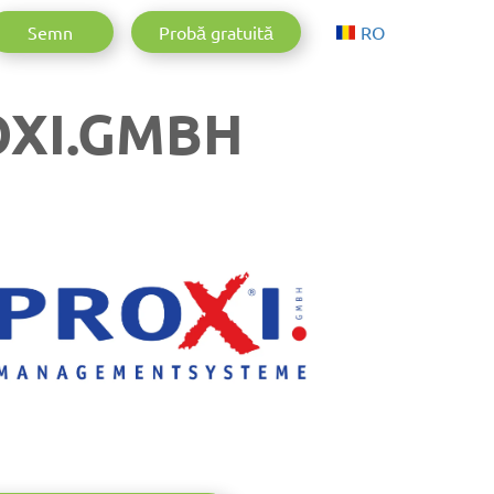
Aktuelle Spr
Semn
Probă gratuită
RO
OXI.GMBH