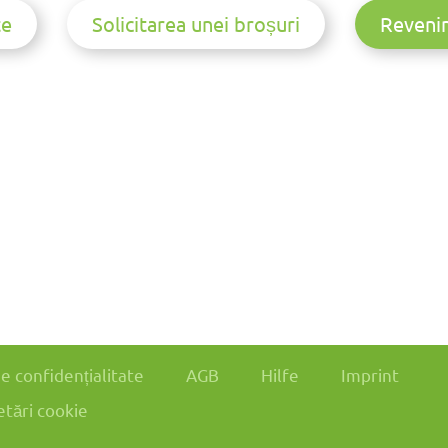
te
Solicitarea unei broșuri
Revenin
de confidențialitate
AGB
Hilfe
Imprint
etări cookie