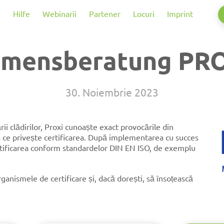
g
Hilfe
Webinarii
Partener
Locuri
Imprint
hmensberatung PR
30. Noiembrie 2023
ii clădirilor, Proxi cunoaște exact provocările din
ea ce privește certificarea. După implementarea cu succes
rtificarea conform standardelor DIN EN ISO, de exemplu
ganismele de certificare și, dacă dorești, să însoțească