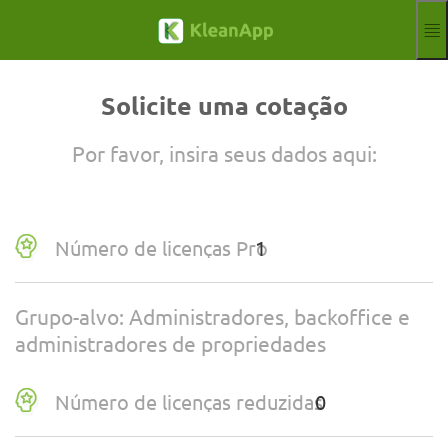
Pular para o conteúdo principal
Funções
Blog
Solicite uma cotação
Hilfe
Webinars
Por favor, insira seus dados aqui:
Parceiro
Empregos
Impressão
Número de licenças Pro
Sinal
Teste gratuito
Aktuelle Sprach
PT
Grupo-alvo: Administradores, backoffice e
administradores de propriedades
Número de licenças reduzidas