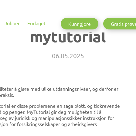
Jobber
Forlaget
Kunngjøre
Gratis prøv
mytutorial
06.05.2025
liteter å gjøre med ulike utdanningsnivåer, og derfor er
raksis.
orial er disse problemene en saga blott, og tidkrevende
 og penger. MyTutorial gir deg muligheten til å
eg av juridisk og manipulasjonssikker instruksjon for
jon for forsikringsselskaper og arbeidsgivers