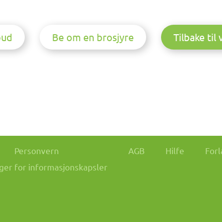
bud
Be om en brosjyre
Tilbake til
Personvern
AGB
Hilfe
Forl
nger for informasjonskapsler