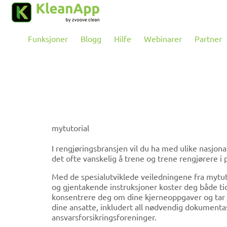
Hopp til hovedinnholdet
Funksjoner
Blogg
Hilfe
Webinarer
Partner
mytutorial
I rengjøringsbransjen vil du ha med ulike nasjona
det ofte vanskelig å trene og trene rengjørere i p
Med de spesialutviklede veiledningene fra mytut
og gjentakende instruksjoner koster deg både tid
konsentrere deg om dine kjerneoppgaver og tar s
dine ansatte, inkludert all nødvendig dokumentas
ansvarsforsikringsforeninger.