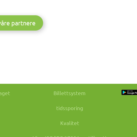
 våre partnere
aget
Billettsystem
tidssporing
Kvalitet