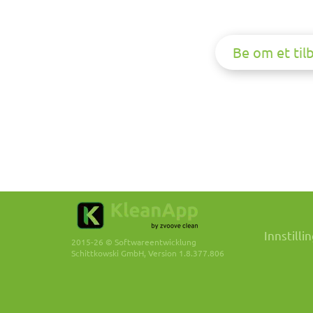
Be om et til
Innstilli
2015-26 © Softwareentwicklung
Schittkowski GmbH, Version 1.8.377.806