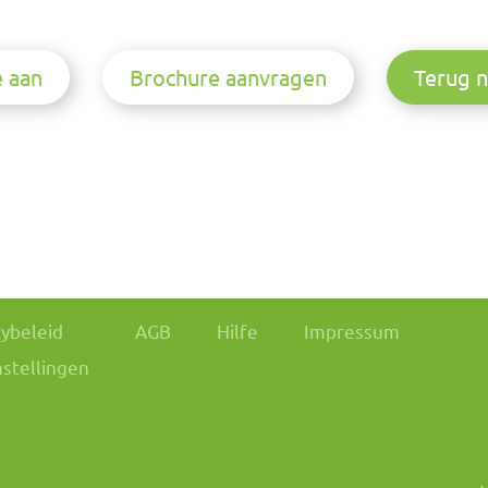
e aan
Brochure aanvragen
Terug n
cybeleid
AGB
Hilfe
Impressum
nstellingen