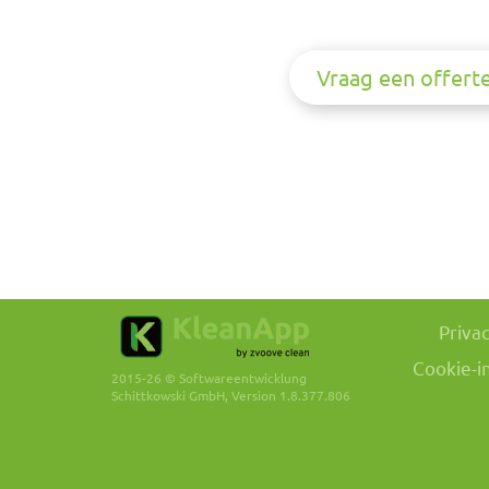
Vraag een offert
Priva
Cookie-i
2015-26 © Softwareentwicklung
Schittkowski GmbH, Version 1.8.377.806