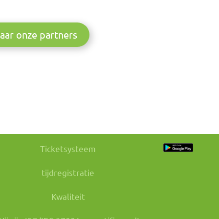
aar onze partners
Ticketsysteem
tijdregistratie
Kwaliteit