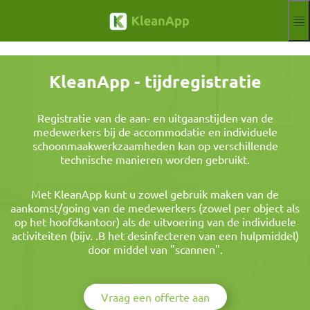
Sla naar hoofdinhoud
Functies
Blog
KleanApp - tijdregistratie
Hilfe
Webinars
Partner
Registratie van de aan- en uitgaanstijden van de
medewerkers bij de accommodatie en individuele
Banen
schoonmaakwerkzaamheden kan op verschillende
Impressum
technische manieren worden gebruikt.
Kondigen
Gratis proefperiode
Met KleanApp kunt u zowel gebruik maken van de
Aktuelle Sprach
NL
aankomst/going van de medewerkers (zowel per object als
op het hoofdkantoor) als de uitvoering van de individuele
activiteiten (bijv. .B het desinfecteren van een hulpmiddel)
door middel van "scannen".
Vraag een offerte aan