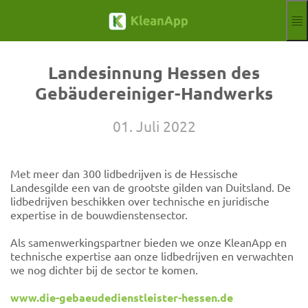
Sla naar hoofdinhoud
Functies
Blog
Landesinnung Hessen des
Hilfe
Gebäudereiniger-Handwerks
Webinars
Partner
01. Juli 2022
Banen
Impressum
Met meer dan 300 lidbedrijven is de Hessische
Kondigen
Gratis proefperiode
Landesgilde een van de grootste gilden van Duitsland. De
lidbedrijven beschikken over technische en juridische
Aktuelle Sprach
NL
expertise in de bouwdienstensector.
Als samenwerkingspartner bieden we onze KleanApp en
technische expertise aan onze lidbedrijven en verwachten
we nog dichter bij de sector te komen.
www.die-gebaeudedienstleister-hessen.de