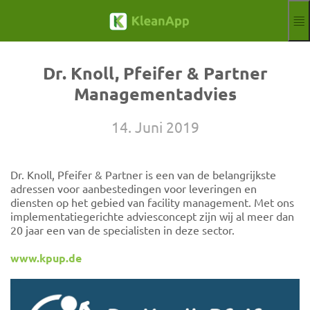
Sla naar hoofdinhoud
Functies
Blog
Dr. Knoll, Pfeifer & Partner
Hilfe
Managementadvies
Webinars
Partner
14. Juni 2019
Banen
Impressum
Dr. Knoll, Pfeifer & Partner is een van de belangrijkste
Kondigen
Gratis proefperiode
adressen voor aanbestedingen voor leveringen en
diensten op het gebied van facility management. Met ons
Aktuelle Sprach
NL
implementatiegerichte adviesconcept zijn wij al meer dan
20 jaar een van de specialisten in deze sector.
www.kpup.de