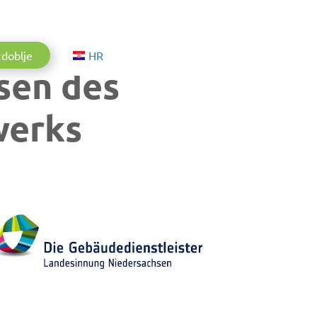
Aktuelle Sprache: Hrvatski
zdoblje
HR
sen des
werks