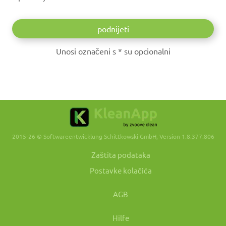
Unosi označeni s * su opcionalni
2015-26 © Softwareentwicklung Schittkowski GmbH, Version 1.8.377.806
Zaštita podataka
Postavke kolačića
AGB
Hilfe