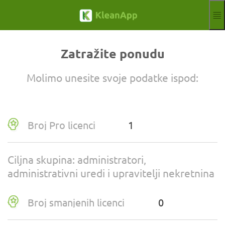
Preskoči na glavni sadržaj
Funkcije
Blog
Zatražite ponudu
Hilfe
Webinari
Molimo unesite svoje podatke ispod:
partner
Poslovi
otisak
Broj Pro licenci
Registar
Besplatno probno razdoblje
Aktuelle Sprache
HR
Ciljna skupina: administratori,
administrativni uredi i upravitelji nekretnina
Broj smanjenih licenci