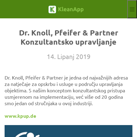
Preskoči na glavni sadržaj
Funkcije
Blog
Dr. Knoll, Pfeifer & Partner
Hilfe
Konzultantsko upravljanje
Webinari
partner
14. Lipanj 2019
Poslovi
otisak
Dr. Knoll, Pfeifer & Partner je jedna od najvažnijih adresa
Registar
Besplatno probno razdoblje
za natječaje za opskrbu i usluge u području upravljanja
Aktuelle Sprache
HR
objektima. S našim konceptom konzultantskog pristupa
usmjerenom na implementaciju, već više od 20 godina
smo jedan od stručnjaka u ovoj industriji.
www.kpup.de