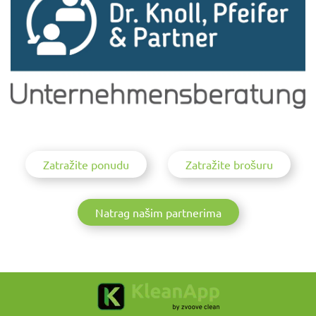
Zatražite ponudu
Zatražite brošuru
Natrag našim partnerima