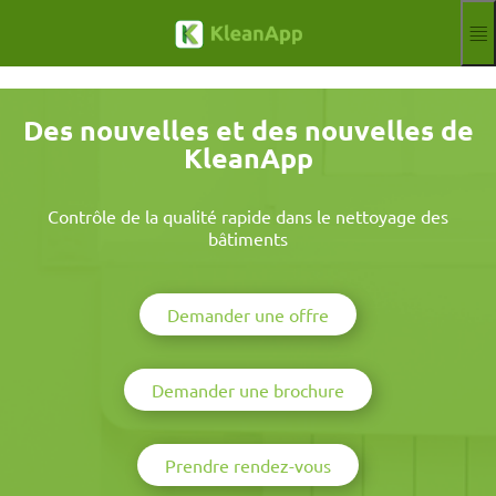
Passer au contenu principal
Fonctions
Blog
Des nouvelles et des nouvelles de
Connaissances
KleanApp
Webinaires
Partenaires
Jobs
Contrôle de la qualité rapide dans le nettoyage des
Mentions légales
bâtiments
Se connecter
Essai gratuit
Demander une offre
Aktuelle Sprache
FR
Demander une brochure
Prendre rendez-vous