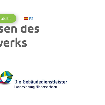
Aktuelle Sprache: Español
ratuita
ES
sen des
werks