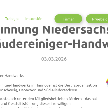
Trabajos
Impresión
Firmar
Prueba g
innung Niedersach
udereiniger-Hand
03.03.2026
ger-Handwerks
niger-Handwerks in Hannover ist die Berufsorganisation
aunschweig, Hannover und Süd-Niedersachsen.
Austausch unter den Mitgliedsbetrieben fördern - das hat
 und Geschäftsführung dieses freiwilligen