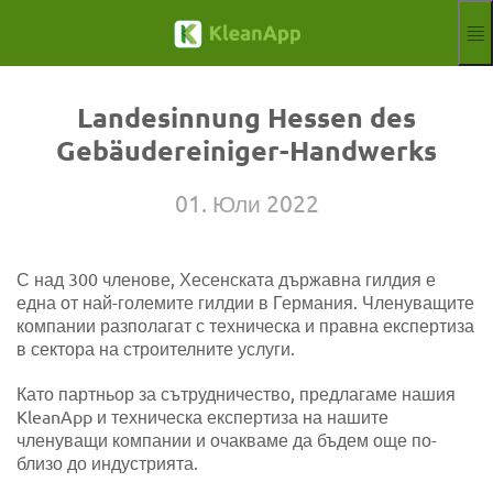
Прескочи към основното съдържание
Функции
Блог
Landesinnung Hessen des
Hilfe
Gebäudereiniger-Handwerks
Уебинари
Съдружник
01. Юли 2022
Работни места
Отпечатък
С над 300 членове, Хесенската държавна гилдия е
Обявя
Безплатен пробен период
една от най-големите гилдии в Германия. Членуващите
Aktuelle Sprach
BG
компании разполагат с техническа и правна експертиза
в сектора на строителните услуги.
Като партньор за сътрудничество, предлагаме нашия
KleanApp и техническа експертиза на нашите
членуващи компании и очакваме да бъдем още по-
близо до индустрията.