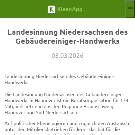
Spring til hovedindholdet
Funktioner
Blog
Landesinnung Niedersachsen des
Hilfe
Gebäudereiniger-Handwerks
Webinarer
Partner
03.03.2026
Job
Aftryk
Landesinnung Niedersachsen des Gebäudereiniger-
Annoncere
Gratis prøveperiode
Handwerks
Aktuelle Sprach
DA
Die Landesinnung Niedersachsen des Gebäudereiniger-
Handwerks in Hannover ist die Berufsorganisation für 174
Mitgliedsbetriebe aus den Regionen Braunschweig,
Hannover und Süd-Niedersachsen.
Auf politischer Ebene agieren und zugleich den Austausch
unter den Mitgliedsbetrieben fördern - das hat für die