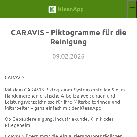
Spring til hovedindholdet
Funktioner
Blog
CARAVIS - Piktogramme für die
Hilfe
Reinigung
Webinarer
Partner
09.02.2026
Job
Aftryk
CARAVIS
Annoncere
Gratis prøveperiode
Mit dem CARAVIS Piktogramm-System erstellen Sie im
Aktuelle Sprach
DA
Handumdrehen grafische Arbeitsanweisungen und
Leistungsverzeichnisse für Ihre Mitarbeiterinnen und
Mitarbeiter – ganz einfach mit der KleanApp.
Ob Gebäudereinigung, Industriekunde, Klinik oder
Pflegeheim.
CARAVIS übernimmt die Visualisierung Ihrer täglichen