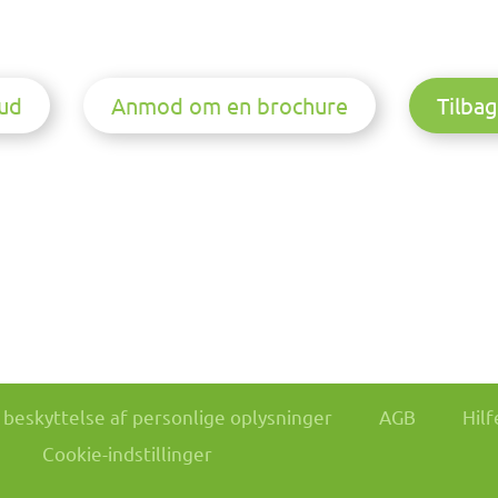
ud
Anmod om en brochure
Tilbag
il beskyttelse af personlige oplysninger
AGB
Hilf
Cookie-indstillinger