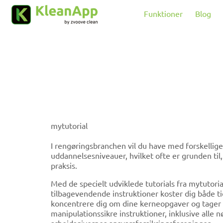
Spring til hovedindholdet
Funktioner
Blog
mytutorial
I rengøringsbranchen vil du have med forskellige
uddannelsesniveauer, hvilket ofte er grunden til
praksis.
Med de specielt udviklede tutorials fra mytutori
tilbagevendende instruktioner koster dig både ti
koncentrere dig om dine kerneopgaver og tager s
manipulationssikre instruktioner, inklusive alle 