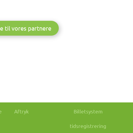
e til vores partnere
e
Aftryk
Billetsystem
tidsregistrering