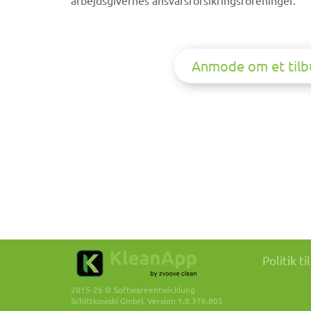
arbejdsgivernes ansvarsforsikringsforeninger.
Anmode om et tilb
Politik t
2015-26 © Softwareentwicklung
Schittkowski GmbH, Version 1.8.376.805