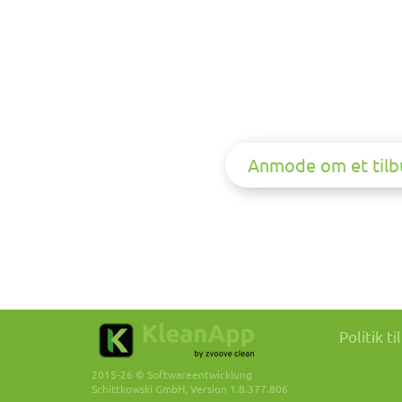
Anmode om et tilb
Politik t
2015-26 © Softwareentwicklung
Schittkowski GmbH, Version 1.8.377.806