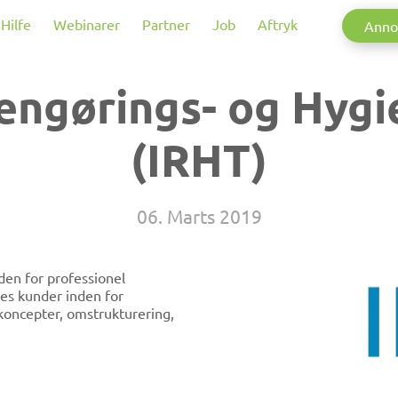
Hilfe
Webinarer
Partner
Job
Aftryk
Anno
Rengørings- og Hyg
(IRHT)
06. Marts 2019
den for professionel
res kunder inden for
koncepter, omstrukturering,