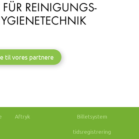
e til vores partnere
e
Aftryk
Billetsystem
tidsregistrering